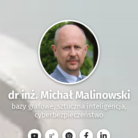
dr inż. Michał Malinowski
bazy grafowe, sztuczna inteligencja,
cyberbezpieczeństwo