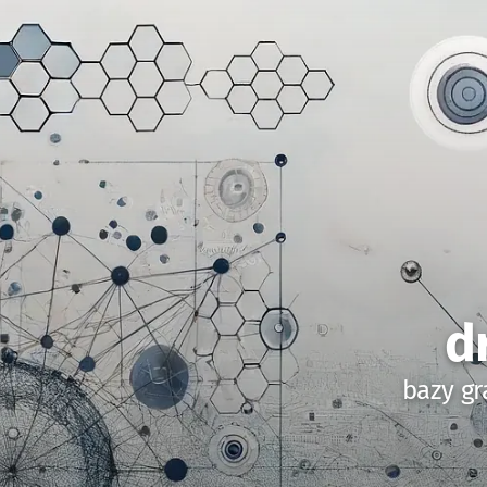
d
bazy gr