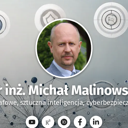
r inż. Michał Malinows
afowe, sztuczna inteligencja, cyberbezpie