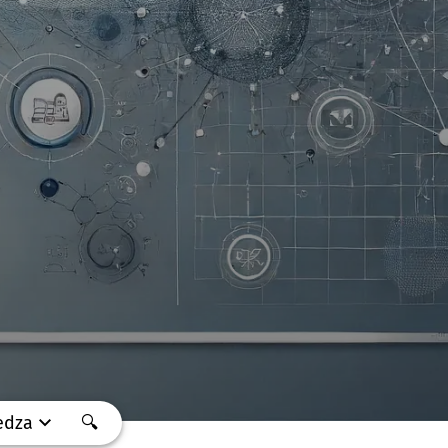
edza
🔍