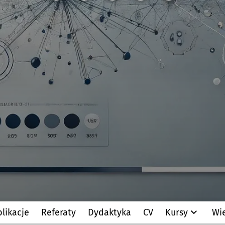
likacje
Referaty
Dydaktyka
CV
Kursy
Wi