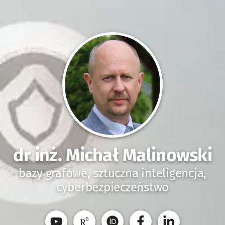
dr inż. Michał Malinowski
bazy grafowe, sztuczna inteligencja,
cyberbezpieczeństwo