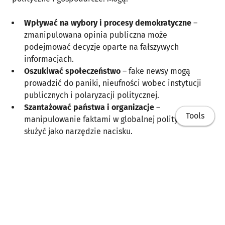
Wpływać na wybory i procesy demokratyczne
–
zmanipulowana opinia publiczna może
podejmować decyzje oparte na fałszywych
informacjach.
Oszukiwać społeczeństwo
– fake newsy mogą
prowadzić do paniki, nieufności wobec instytucji
publicznych i polaryzacji politycznej.
Szantażować państwa i organizacje
–
Tools
manipulowanie faktami w globalnej polityce może
służyć jako narzędzie nacisku.
Destabilizować rynki finansowe
– fałszywe
informacje o firmach czy gospodarkach państw
mogą powodować spadki giełdowe.
Jak chronić się przed FIMI?
Home
Aby skutecznie przeciwdziałać manipulacji