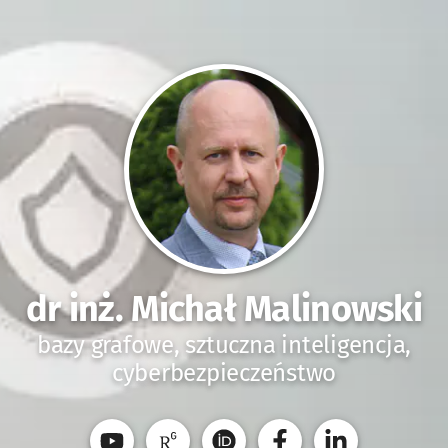
dr inż. Michał Malinowski
bazy grafowe, sztuczna inteligencja,
cyberbezpieczeństwo