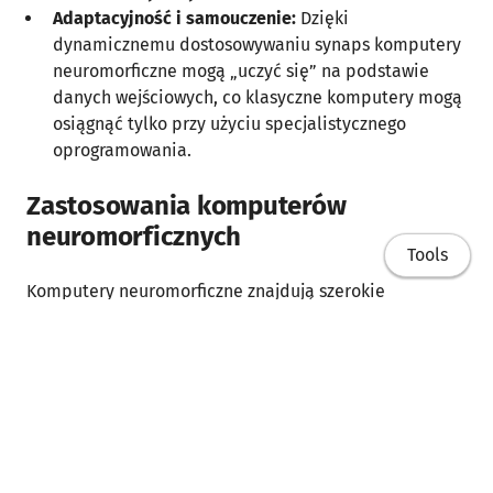
Adaptacyjność i samouczenie:
Dzięki
dynamicznemu dostosowywaniu synaps komputery
neuromorficzne mogą „uczyć się” na podstawie
danych wejściowych, co klasyczne komputery mogą
osiągnąć tylko przy użyciu specjalistycznego
oprogramowania.
Zastosowania komputerów
neuromorficznych
Tools
Komputery neuromorficzne znajdują szerokie
zastosowanie tam, gdzie klasyczne systemy
obliczeniowe napotykają na ograniczenia wydajności i
elastyczności:
Sztuczna inteligencja i uczenie maszynowe:
Komputery neuromorficzne są szczególnie
Home
przydatne w rozpoznawaniu obrazów, dźwięków