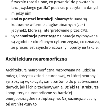
fizycznie rozdzielone, co prowadzi do powstania
tzw. „wąskiego gardła” podczas przesyłania danych
między nimi.
Kod w postaci instrukcji binarnych:
Dane są
kodowane w formie ciągów binarnych (zer i
jedynek), które są interpretowane przez CPU.
Synchronizacja przez zegar:
Operacje wykonywane
są zgodnie z określonym cyklem zegara, co oznacza,
że proces jest zsynchronizowany i oparty na takcie.
Architektura neuromorficzna
Architektura neuromorficzna, wzorowana na ludzkim
mózgu, korzysta z sieci neuronowej, w której neurony i
synapsy są wykorzystywane zarówno do przetwarzania
danych, jak i ich przechowywania. Dzięki tej strukturze
komputery neuromorficzne są bardziej
energooszczędne i adaptacyjne. Najważniejsze cechy
tej architektury to: