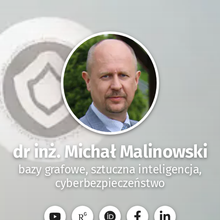
dr inż. Michał Malinowski
bazy grafowe, sztuczna inteligencja,
cyberbezpieczeństwo