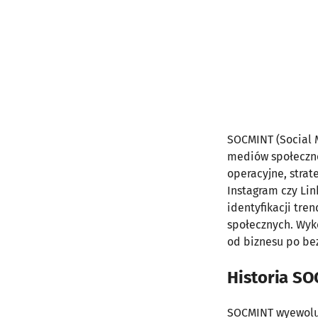
SOCMINT (Social 
mediów społeczno
operacyjne, strat
Instagram czy Li
identyfikacji tre
społecznych. Wyk
od biznesu po be
Historia S
SOCMINT wyewolu