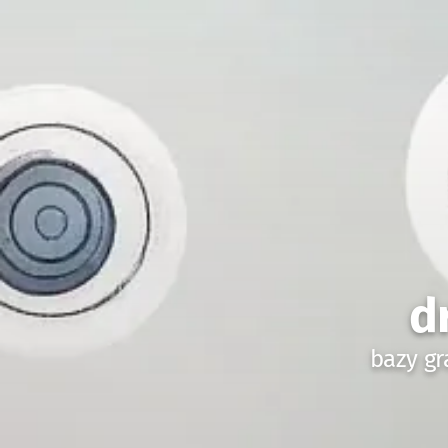
d
bazy gr