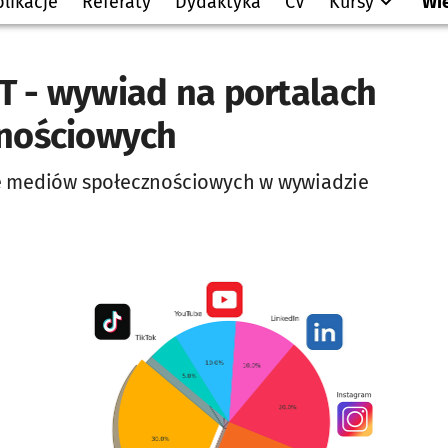
likacje
Referaty
Dydaktyka
CV
Kursy
Wi
 - wywiad na portalach
nościowych
e mediów społecznościowych w wywiadzie