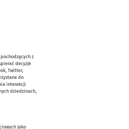
h pochodzących z
spierać decyzje
ok, Twitter,
rzystane do
ia interakcji
nych dziedzinach,
ciowych jako