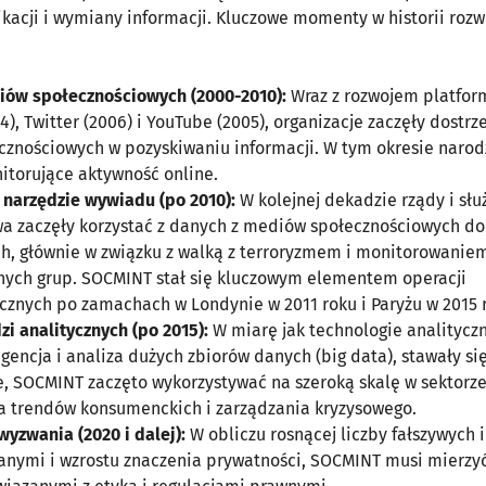
kacji i wymiany informacji. Kluczowe momenty w historii roz
iów społecznościowych (2000-2010):
Wraz z rozwojem platform
), Twitter (2006) i YouTube (2005), organizacje zaczęły dostrz
znościowych w pozyskiwaniu informacji. W tym okresie narodz
itorujące aktywność online.
narzędzie wywiadu (po 2010):
W kolejnej dekadzie rządy i słu
a zaczęły korzystać z danych z mediów społecznościowych do
, głównie w związku z walką z terroryzmem i monitorowanie
nych grup. SOCMINT stał się kluczowym elementem operacji
ycznych po zamachach w Londynie w 2011 roku i Paryżu w 2015 
i analitycznych (po 2015):
W miarę jak technologie analityczn
igencja i analiza dużych zbiorów danych (big data), stawały si
 SOCMINT zaczęto wykorzystywać na szeroką skalę w sektorz
 trendów konsumenckich i zarządzania kryzysowego.
yzwania (2020 i dalej):
W obliczu rosnącej liczby fałszywych i
anymi i wzrostu znaczenia prywatności, SOCMINT musi mierzyć