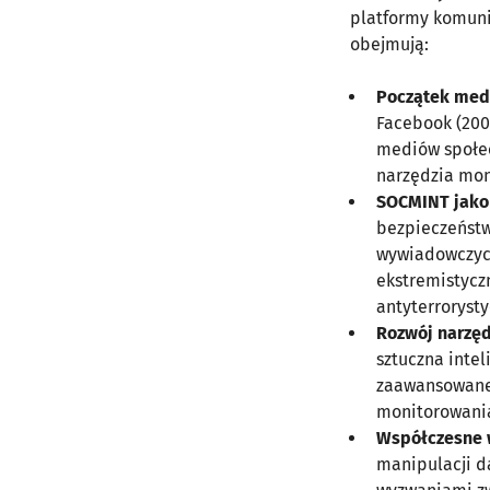
platformy komuni
obejmują:
Początek med
Facebook (2004
mediów społec
narzędzia mon
SOCMINT jako 
bezpieczeństw
wywiadowczych
ekstremistycz
antyterroryst
Rozwój narzędz
sztuczna intel
zaawansowane,
monitorowania
Współczesne w
manipulacji d