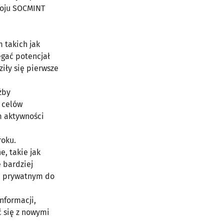
woju SOCMINT
 takich jak
egać potencjał
iły się pierwsze
żby
 celów
m aktywności
roku.
e, takie jak
ę bardziej
e prywatnym do
nformacji,
 się z nowymi