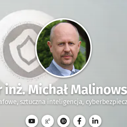
r inż. Michał Malinows
afowe, sztuczna inteligencja, cyberbezpie