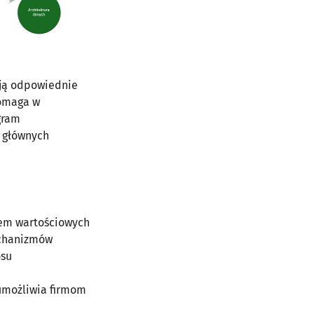
ają odpowiednie
pomaga w
gram
h głównych
łem wartościowych
echanizmów
osu
umożliwia firmom