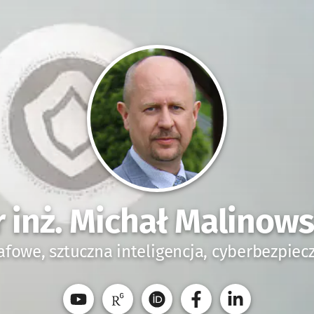
r inż. Michał Malinows
afowe, sztuczna inteligencja, cyberbezpie