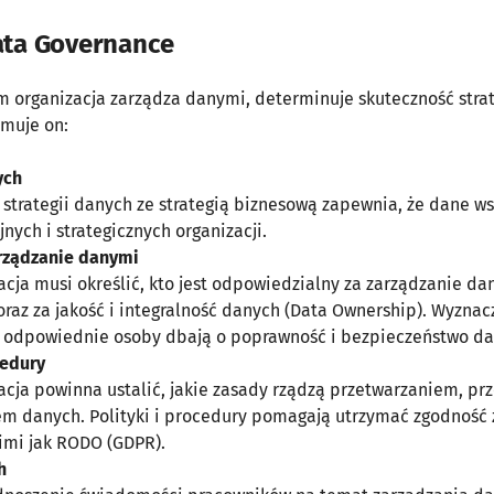
ata Governance
m organizacja zarządza danymi, determinuje skuteczność strat
muje on:
ych
 strategii danych ze strategią biznesową zapewnia, że dane ws
nych i strategicznych organizacji.
rządzanie danymi
acja musi określić, kto jest odpowiedzialny za zarządzanie da
raz za jakość i integralność danych (Data Ownership). Wyznacz
e odpowiednie osoby dbają o poprawność i bezpieczeństwo da
cedury
acja powinna ustalić, jakie zasady rządzą przetwarzaniem, p
m danych. Polityki i procedury pomagają utrzymać zgodność 
imi jak RODO (GDPR).
h