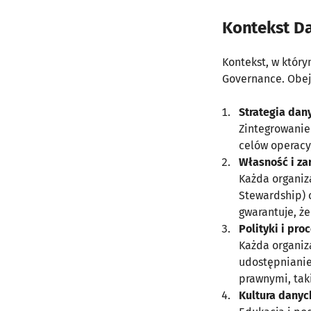
Kontekst D
Kontekst, w który
Governance. Obej
Strategia dan
Zintegrowanie
celów operacyj
Własność i za
Każda organiz
Stewardship) o
gwarantuje, ż
Polityki i pro
Każda organiz
udostępnianie
prawnymi, tak
Kultura danyc