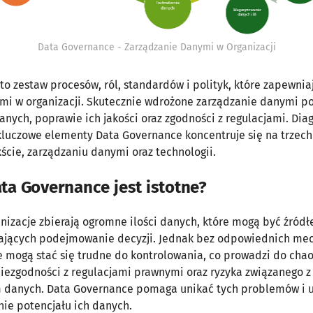
Data Governance - Zarządzanie Danymi w Organizacji
to zestaw procesów, ról, standardów i polityk, które zapewni
mi w organizacji. Skutecznie wdrożone zarządzanie danymi 
nych, poprawie ich jakości oraz zgodności z regulacjami. Dia
kluczowe elementy Data Governance koncentruje się na trzec
ście, zarządzaniu danymi oraz technologii.
ta Governance jest istotne?
nizacje zbierają ogromne ilości danych, które mogą być źród
rających podejmowanie decyzji. Jednak bez odpowiednich m
e mogą stać się trudne do kontrolowania, co prowadzi do cha
niezgodności z regulacjami prawnymi oraz ryzyka związanego z
 danych. Data Governance pomaga unikać tych problemów i 
nie potencjału ich danych.