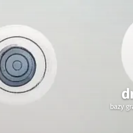
d
bazy gr