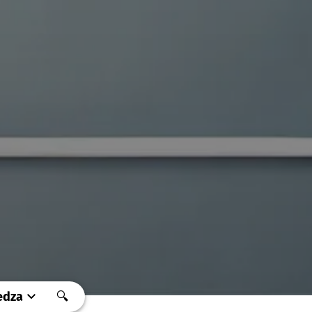
edza
🔍