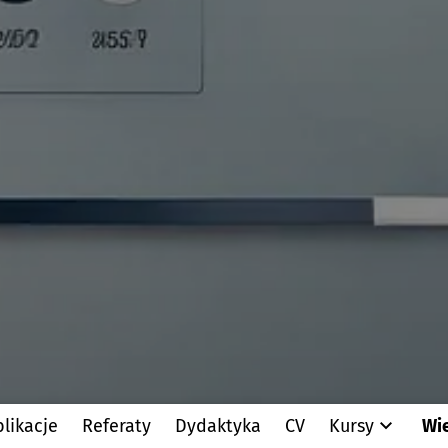
likacje
Referaty
Dydaktyka
CV
Kursy
Wi