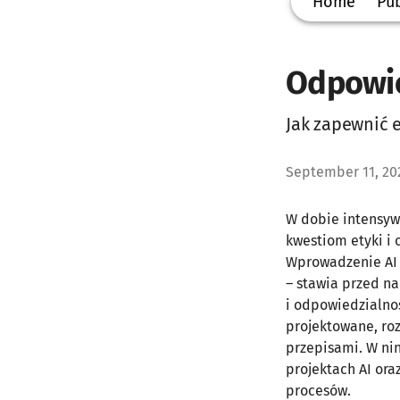
Home
Pub
Odpowie
Jak zapewnić e
September 11, 20
W dobie intensywn
kwestiom etyki i 
Wprowadzenie AI 
– stawia przed n
i odpowiedzialno
projektowane, ro
przepisami. W ni
projektach AI or
procesów.