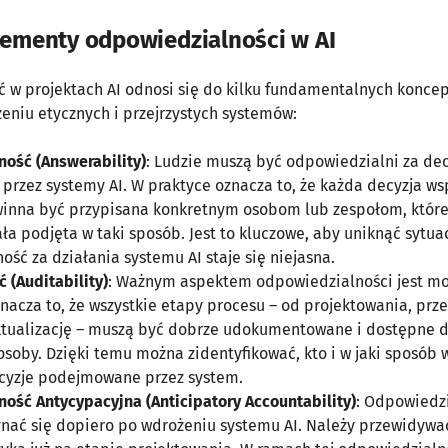
ementy odpowiedzialności w AI
 w projektach AI odnosi się do kilku fundamentalnych koncepc
eniu etycznych i przejrzystych systemów:
ość (Answerability)
: Ludzie muszą być odpowiedzialni za dec
rzez systemy AI. W praktyce oznacza to, że każda decyzja ws
inna być przypisana konkretnym osobom lub zespołom, które
ła podjęta w taki sposób. Jest to kluczowe, aby uniknąć sytuacj
ść za działania systemu AI staje się niejasna.
 (Auditability)
: Ważnym aspektem odpowiedzialności jest mo
nacza to, że wszystkie etapy procesu – od projektowania, prze
ktualizację – muszą być dobrze udokumentowane i dostępne 
soby. Dzięki temu można zidentyfikować, kto i w jaki sposób 
cyzje podejmowane przez system.
ość Antycypacyjna (Anticipatory Accountability)
: Odpowiedz
nać się dopiero po wdrożeniu systemu AI. Należy przewidywa