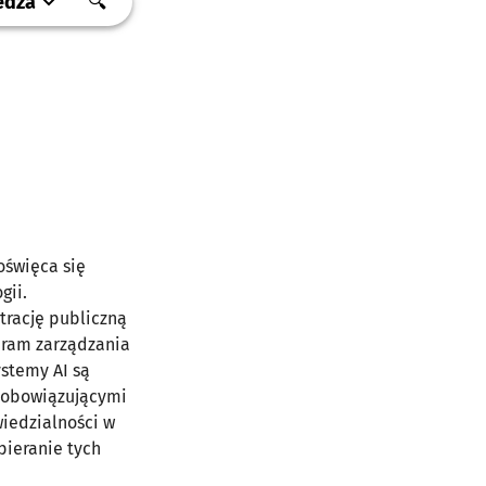
edza
🔍
oświęca się
gii.
trację publiczną
 ram zarządzania
stemy AI są
z obowiązującymi
iedzialności w
pieranie tych