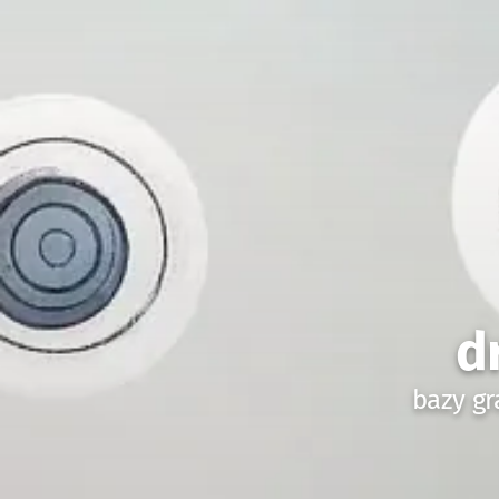
d
bazy gr