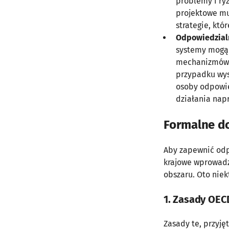
problemy i ry
projektowe mu
strategie, któ
Odpowiedzialn
systemy mogą 
mechanizmów o
przypadku wys
osoby odpowie
działania nap
Formalne do
Aby zapewnić odp
krajowe wprowadz
obszaru. Oto niek
1.
Zasady OECD
Zasady te, przyję