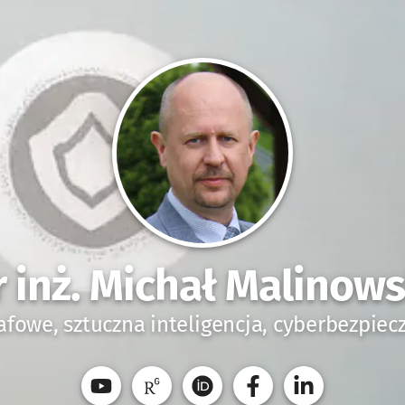
r inż. Michał Malinows
afowe, sztuczna inteligencja, cyberbezpie