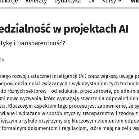
likacje
Referaty
Dydaktyka
CV
Kursy
Wi
dzialność w projektach AI
tykę i transparentność?
24
ego rozwoju sztucznej inteligencji (AI) coraz większą uwagę p
odpowiedzialności związanych z wykorzystaniem tych technolo
do różnych sektorów – od edukacji, przez zdrowie, po adminis
ami nowe wyzwania, które wymagają stworzenia odpowiednich
ści. Kluczowym aspektem tego procesu jest zapewnienie, że sy
zwijane i wdrażane w sposób etyczny, transparentny i zgodny 
niejszym artykule przyjrzymy się kluczowym elementom odpow
az formalnym dokumentom i regulacjom, które mają na celu ws