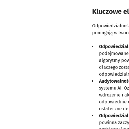
Kluczowe el
Odpowiedzialność
pomagają w tworz
Odpowiedzialn
podejmowane p
algorytmy pow
dlaczego zosta
odpowiedzialno
Audytowalność
systemu AI. Oz
wdrożenie i a
odpowiednie o
ostateczne de
Odpowiedzialn
powinna zaczy