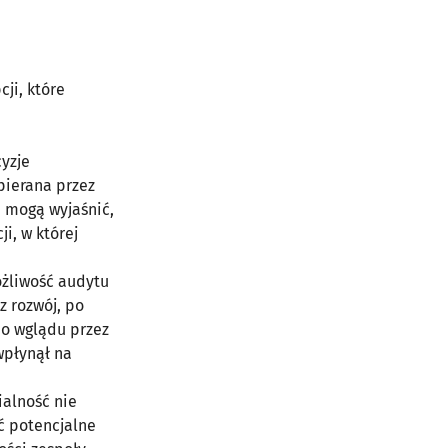
ji, które
yzje
pierana przez
 mogą wyjaśnić,
i, w której
żliwość audytu
z rozwój, po
do wglądu przez
wpłynął na
ialność nie
ć potencjalne