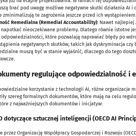
zyka już na etapie projektowania. W ramach tej odpowiedzialn
szą brać pod uwagę możliwe negatywne skutki działania AI i
re zminimalizują te zagrożenia jeszcze przed ich wystąpieniem
ość Remedialna (Remedial Accountability)
: Nawet najlepie
napotkać nieoczekiwane problemy. Dlatego równie istotne je
dpowiedzialności, które pozwalają naprawiać błędy po wdr
tąpienia negatywnych skutków, takich jak dyskryminacja czy 
dzialne muszą być w stanie wyjaśnić, dlaczego do tego doszło
rawcze.
kumenty regulujące odpowiedzialność i e
owiedzialne korzystanie z technologii AI, różne organizacje 
iły szereg formalnych dokumentów, które mają na celu regul
tóre z najważniejszych dokumentów i inicjatyw:
 dotyczące sztucznej inteligencji (OECD AI Princi
te przez Organizację Współpracy Gospodarczej i Rozwoju (OECD