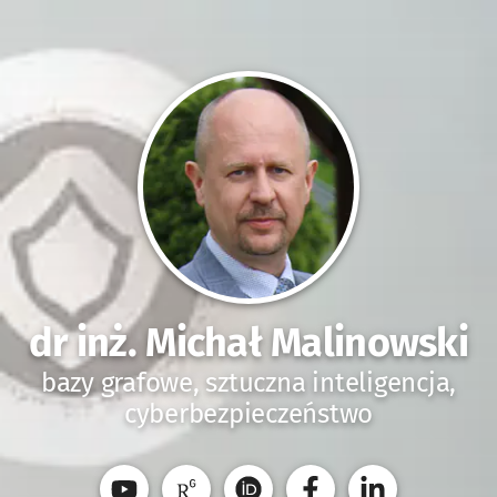
dr inż. Michał Malinowski
bazy grafowe, sztuczna inteligencja,
cyberbezpieczeństwo