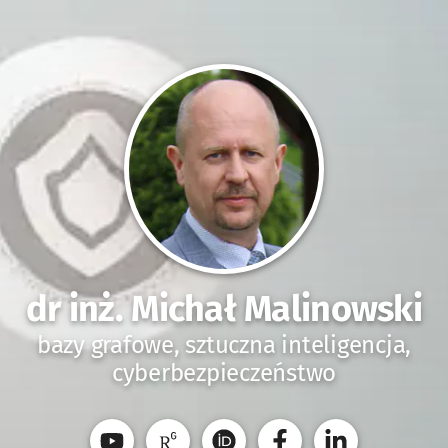
dr inż. Michał Malinowski
bazy grafowe, sztuczna inteligencja,
cyberbezpieczeństwo