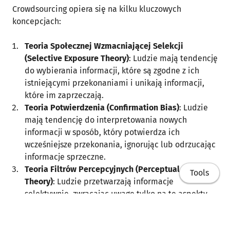
Crowdsourcing opiera się na kilku kluczowych
koncepcjach:
Teoria Społecznej Wzmacniającej Selekcji
(Selective Exposure Theory)
: Ludzie mają tendencję
do wybierania informacji, które są zgodne z ich
istniejącymi przekonaniami i unikają informacji,
które im zaprzeczają.
Teoria Potwierdzenia (Confirmation Bias)
: Ludzie
mają tendencję do interpretowania nowych
informacji w sposób, który potwierdza ich
wcześniejsze przekonania, ignorując lub odrzucając
informacje sprzeczne.
Teoria Filtrów Percepcyjnych (Perceptual Filtering
Tools
Theory)
: Ludzie przetwarzają informacje
selektywnie, zwracając uwagę tylko na te aspekty,
które są zgodne z ich oczekiwaniami i
uprzedzeniami.