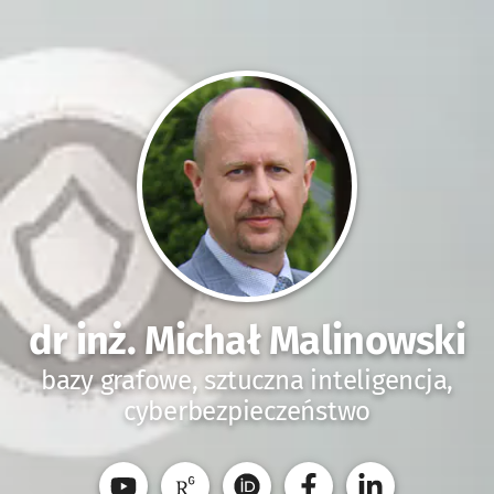
dr inż. Michał Malinowski
bazy grafowe, sztuczna inteligencja,
cyberbezpieczeństwo