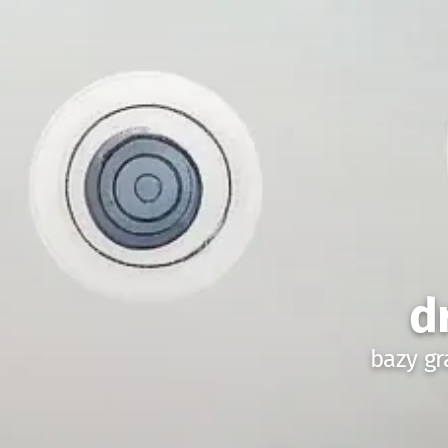
d
bazy gr