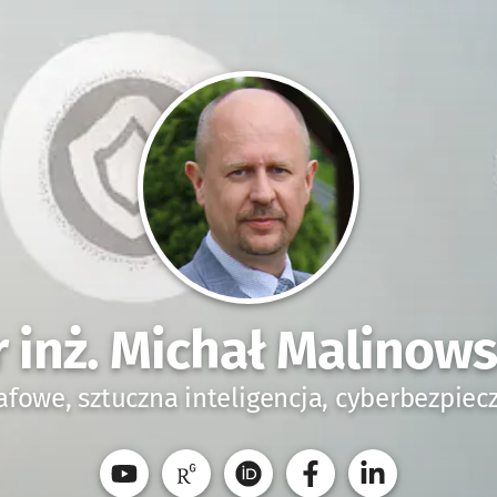
r inż. Michał Malinows
afowe, sztuczna inteligencja, cyberbezpie