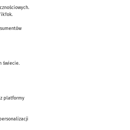
ecznościowych.
ikTok.
onsumentów
m świecie.
z platformy
personalizacji