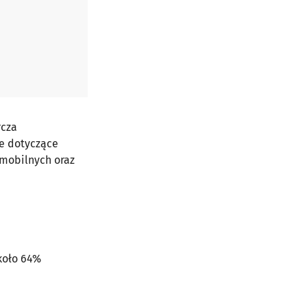
rcza
ne dotyczące
 mobilnych oraz
koło 64%