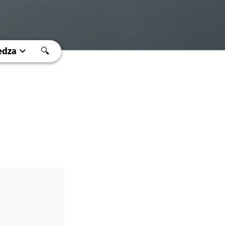
edza
🔍