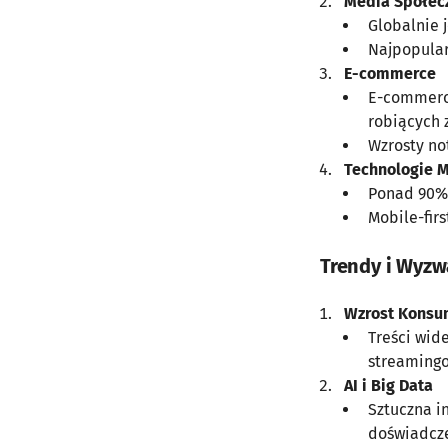
Media Społec
Globalnie 
Najpopular
E-commerce
E-commerce
robiących 
Wzrosty no
Technologie 
Ponad 90% 
Mobile-fir
Trendy i Wyzw
Wzrost Konsu
Treści wid
streamingo
AI i Big Data
Sztuczna i
doświadcze