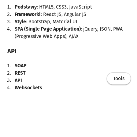
Podstawy
: HTML5, CSS3, JavaScript
Frameworki
: React JS, Angular JS
Style
: Bootstrap, Material UI
SPA (Single Page Application)
: jQuery, JSON, PWA
(Progressive Web Apps), AJAX
API
SOAP
REST
Tools
API
Websockets
Back-End
Języki programowania
: Node.js, Java, PHP, Ruby,
.NET, C#, Scala, Python
Home