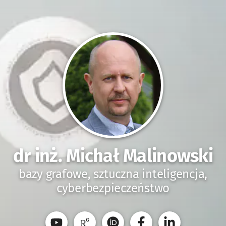
dr inż. Michał Malinowski
bazy grafowe, sztuczna inteligencja,
cyberbezpieczeństwo