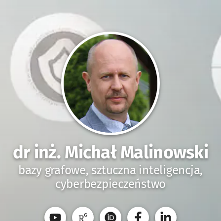
dr inż. Michał Malinowski
bazy grafowe, sztuczna inteligencja,
cyberbezpieczeństwo