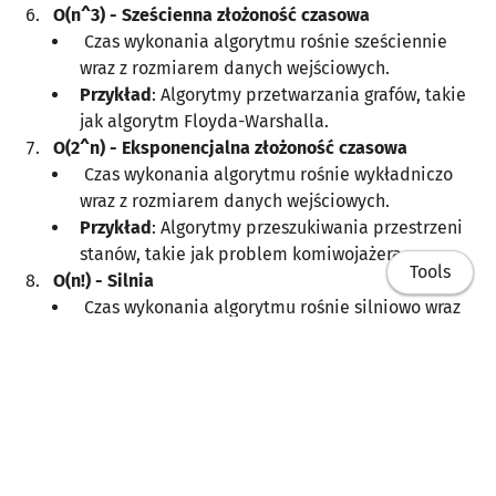
O(n^3) - Sześcienna złożoność czasowa
Czas wykonania algorytmu rośnie sześciennie
wraz z rozmiarem danych wejściowych.
Przykład
: Algorytmy przetwarzania grafów, takie
jak algorytm Floyda-Warshalla.
O(2^n) - Eksponencjalna złożoność czasowa
Czas wykonania algorytmu rośnie wykładniczo
wraz z rozmiarem danych wejściowych.
Przykład
: Algorytmy przeszukiwania przestrzeni
stanów, takie jak problem komiwojażera.
Tools
O(n!) - Silnia
Czas wykonania algorytmu rośnie silniowo wraz
z rozmiarem danych wejściowych.
Przykład
: Algorytmy generujące wszystkie
permutacje zbioru.
Podsumowanie
Home