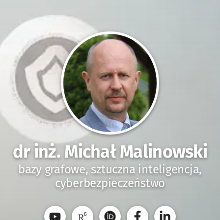
dr inż. Michał Malinowski
bazy grafowe, sztuczna inteligencja,
cyberbezpieczeństwo