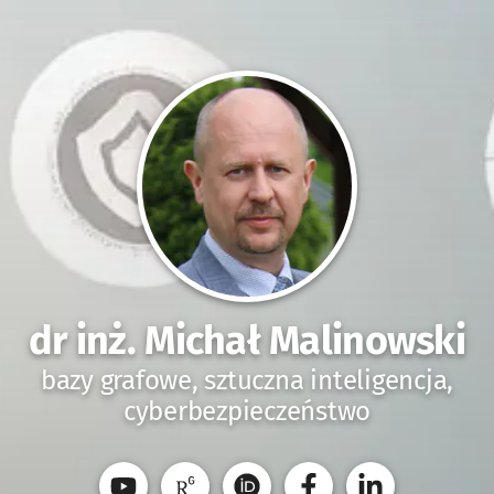
dr inż. Michał Malinowski
bazy grafowe, sztuczna inteligencja,
cyberbezpieczeństwo