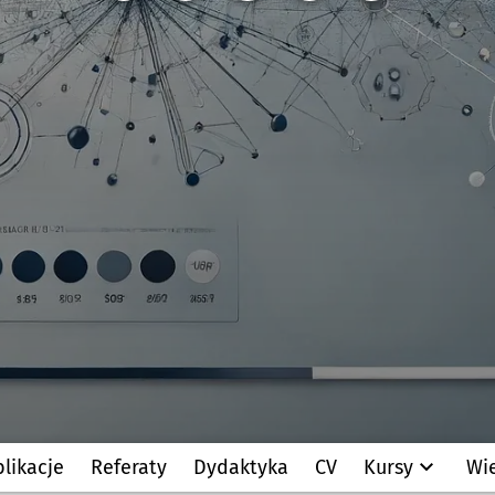
likacje
Referaty
Dydaktyka
CV
Kursy
Wi