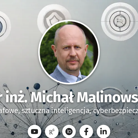
r inż. Michał Malinows
afowe, sztuczna inteligencja, cyberbezpie