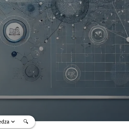
edza
🔍