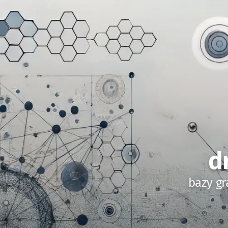
d
bazy gr