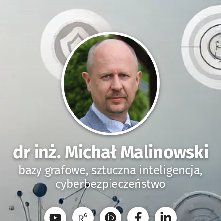
dr inż. Michał Malinowski
bazy grafowe, sztuczna inteligencja,
cyberbezpieczeństwo