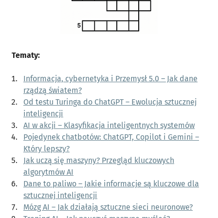
Tematy:
Informacja, cybernetyka i Przemysł 5.0 – Jak dane
rządzą światem?
Od testu Turinga do ChatGPT – Ewolucja sztucznej
inteligencji
AI w akcji – Klasyfikacja inteligentnych systemów
Pojedynek chatbotów: ChatGPT, Copilot i Gemini –
Który lepszy?
Jak uczą się maszyny? Przegląd kluczowych
algorytmów AI
Dane to paliwo – Jakie informacje są kluczowe dla
sztucznej inteligencji
Mózg AI – Jak działają sztuczne sieci neuronowe?