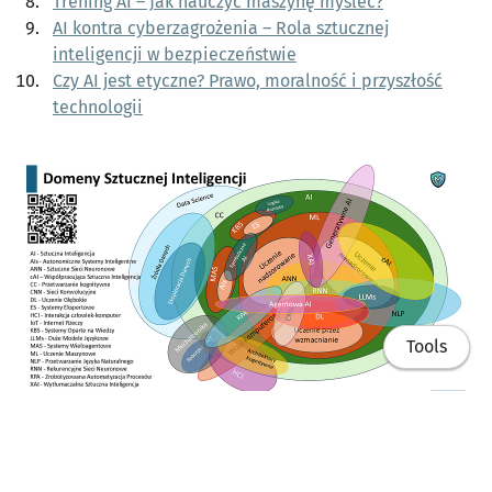
Trening AI – Jak nauczyć maszynę myśleć?
AI kontra cyberzagrożenia – Rola sztucznej
inteligencji w bezpieczeństwie
Czy AI jest etyczne? Prawo, moralność i przyszłość
technologii
Tools
Domeny sztucznej inteligencji
Materiały dodatkowe: