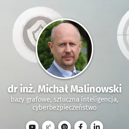
dr inż. Michał Malinowski
bazy grafowe, sztuczna inteligencja,
cyberbezpieczeństwo