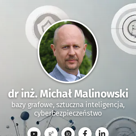
dr inż. Michał Malinowski
bazy grafowe, sztuczna inteligencja,
cyberbezpieczeństwo