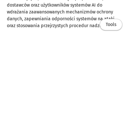
dostawców oraz użytkowników systemów AI do
wdrażania zaawansowanych mechanizmów ochrony
danych, zapewniania odporności systemów na ataki
Tools
oraz stosowania przejrzystych procedur nadzoru.
W toku wystąpienia zostały przedstawione kluczowe
wymogi techniczne i organizacyjne, jakie będą musiały
zostać spełnione, ze szczególnym uwzględnieniem
systemów wysokiego ryzyka. Omówione zostaną
zagadnienia dotyczące integracji zasad
bezpieczeństwa w cyklu życia AI.
Home
Analiza również dotyczy relacji AI Act z obowiązującymi
Publikacje
ramami prawnymi w zakresie ochrony danych (RODO)
oraz wyzwań związanych z ich spójnym wdrażaniem.
Referaty
Dydaktyka
Link do treści