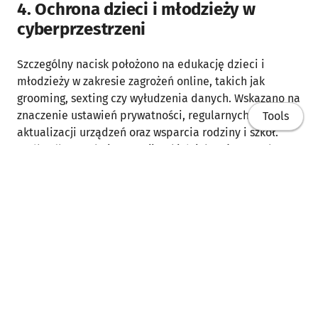
4. Ochrona dzieci i młodzieży w
cyberprzestrzeni
Szczególny nacisk położono na edukację dzieci i
młodzieży w zakresie zagrożeń online, takich jak
grooming, sexting czy wyłudzenia danych. Wskazano na
znaczenie ustawień prywatności, regularnych
Tools
aktualizacji urządzeń oraz wsparcia rodziny i szkół.
Podkreślono rolę instytucji, takich jak Dyżurnet.pl czy
Telefon Zaufania.
Ochrona dzieci i młodzieży w cyberprzestrzeni.pdf
Kluczowe Wnioski i Rekomendacje:
Home
Edukacja i świadomość:
Niezbędne jest budowanie
świadomości na temat cyberzagrożeń w każdej
Publikacje
grupie wiekowej.
Techniczne środki ochrony:
Regularne aktualizacje,
Referaty