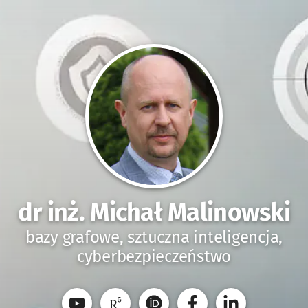
dr inż. Michał Malinowski
bazy grafowe, sztuczna inteligencja,
cyberbezpieczeństwo