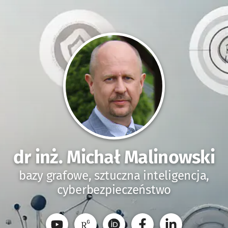
dr inż. Michał Malinowski
bazy grafowe, sztuczna inteligencja,
cyberbezpieczeństwo