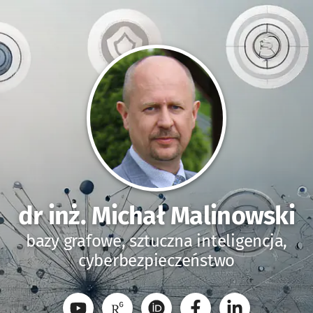
dr inż. Michał Malinowski
bazy grafowe, sztuczna inteligencja,
cyberbezpieczeństwo