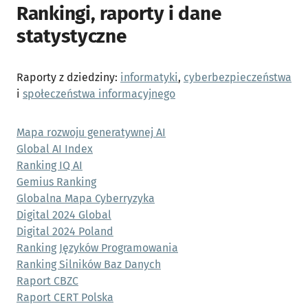
Rankingi, raporty i dane
statystyczne
Raporty z dziedziny:
informatyki
,
cyberbezpieczeństwa
i
społeczeństwa informacyjnego
Mapa rozwoju generatywnej AI
Global AI Index
Ranking IQ AI
Gemius Ranking
Globalna Mapa Cyberryzyka
Digital 2024 Global
Digital 2024 Poland
Ranking Języków Programowania
Ranking Silników Baz Danych
Raport CBZC
Raport CERT Polska