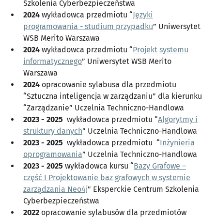
Szkolenia Cyberbezpieczeństwa
2024
wykładowca przedmiotu “
Języki
programowania - studium przypadku
” Uniwersytet
WSB Merito Warszawa
2024
wykładowca przedmiotu “
Projekt systemu
informatycznego
” Uniwersytet WSB Merito
Warszawa
2024
opracowanie sylabusa dla przedmiotu
“Sztuczna inteligencja w zarządzaniu” dla kierunku
“Zarządzanie” Uczelnia Techniczno-Handlowa
2023 - 2025
wykładowca przedmiotu “
Algorytmy i
struktury danych
” Uczelnia Techniczno-Handlowa
2023 - 2025
wykładowca przedmiotu “
Inżynieria
oprogramowania
” Uczelnia Techniczno-Handlowa
2023 - 2025
wykładowca kursu “
Bazy Grafowe –
część I Projektowanie baz grafowych w systemie
zarządzania Neo4j
” Eksperckie Centrum Szkolenia
Cyberbezpieczeństwa
2022
opracowanie sylabusów dla przedmiotów