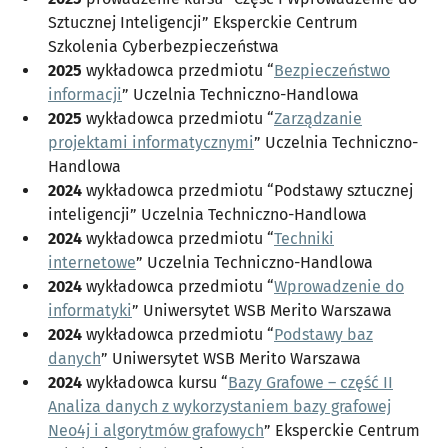
Sztucznej Inteligencji” Eksperckie Centrum
Szkolenia Cyberbezpieczeństwa
2025
wykładowca przedmiotu “
Bezpieczeństwo
informacji
” Uczelnia Techniczno-Handlowa
2025
wykładowca przedmiotu “
Zarządzanie
projektami informatycznymi
” Uczelnia Techniczno-
Handlowa
2024
wykładowca przedmiotu “Podstawy sztucznej
inteligencji” Uczelnia Techniczno-Handlowa
2024
wykładowca przedmiotu “
Techniki
internetowe
” Uczelnia Techniczno-Handlowa
2024
wykładowca przedmiotu “
Wprowadzenie do
informatyki
” Uniwersytet WSB Merito Warszawa
2024
wykładowca przedmiotu “
Podstawy baz
danych
” Uniwersytet WSB Merito Warszawa
2024
wykładowca kursu “
Bazy Grafowe – część II
Analiza danych z wykorzystaniem bazy grafowej
Neo4j i algorytmów grafowych
” Eksperckie Centrum