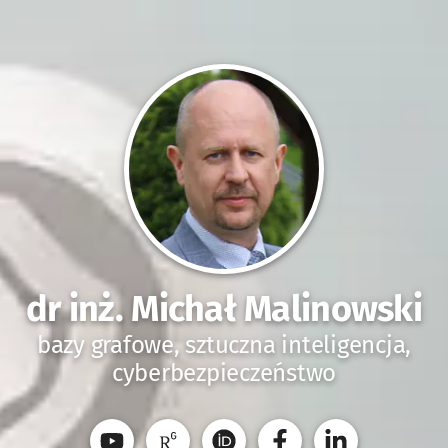
dr inż. Michał Malinowski
bazy grafowe, sztuczna inteligencja,
cyberbezpieczeństwo