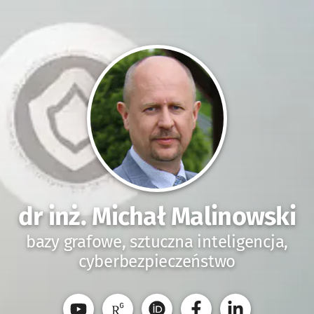
dr inż. Michał Malinowski
bazy grafowe, sztuczna inteligencja,
cyberbezpieczeństwo