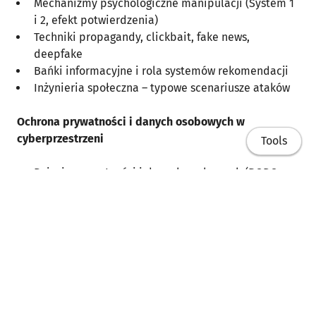
Mechanizmy psychologiczne manipulacji (System 1
i 2, efekt potwierdzenia)
Techniki propagandy, clickbait, fake news,
deepfake
Bańki informacyjne i rola systemów rekomendacji
Inżynieria społeczna – typowe scenariusze ataków
Ochrona prywatności i danych osobowych w
cyberprzestrzeni
Tools
Pojęcie prywatności i danych osobowych (RODO,
dyrektywy UE)
Aspekty techniczne i organizacyjne ochrony danych
(anonimizacja, pseudonimizacja)
Techniki śledzenia użytkowników (cookies,
fingerprinting, pixel tracking)
Home
Narzędzia oraz dobre praktyki przeciwdziałania
śledzeniu (VPN, przeglądarki privacy-focused)
Publikacje
Wirtualna tożsamość; rejestr czynności